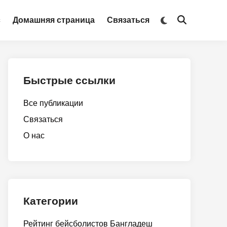
Switch
с
Домашняя страница
Связаться
Open
to
Search
dark
mode
Быстрые ссылки
Все публикации
Связаться
О нас
Категории
Рейтинг бейсболистов Бангладеш