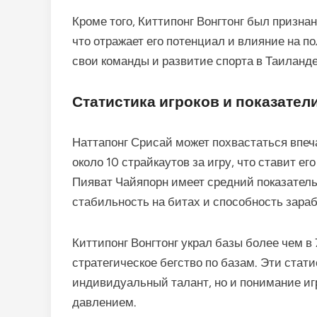
Кроме того, Киттипонг Вонгтонг был призна
что отражает его потенциал и влияние на п
свои команды и развитие спорта в Таиланде
Статистика игроков и показате
Наттапонг Срисай может похвастаться впе
около 10 страйкаутов за игру, что ставит е
Пияват Чайяпорн имеет средний показатель
стабильность на битах и способность зараб
Киттипонг Вонгтонг украл базы более чем в
стратегическое бегство по базам. Эти стат
индивидуальный талант, но и понимание иг
давлением.