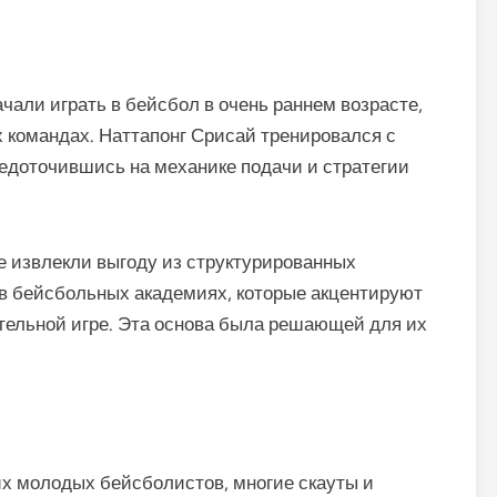
али играть в бейсбол в очень раннем возрасте,
х командах. Наттапонг Срисай тренировался с
едоточившись на механике подачи и стратегии
же извлекли выгоду из структурированных
 в бейсбольных академиях, которые акцентируют
тельной игре. Эта основа была решающей для их
 молодых бейсболистов, многие скауты и