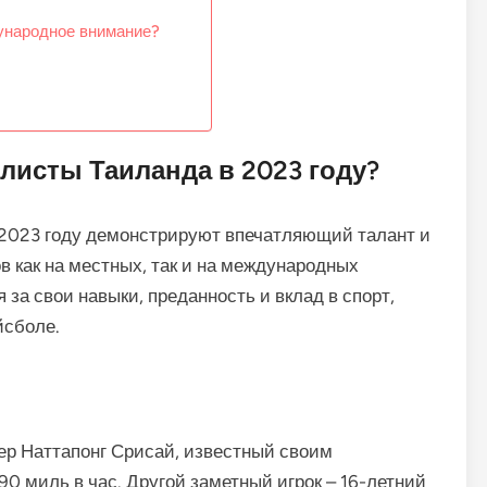
ународное внимание?
листы Таиланда в 2023 году?
2023 году демонстрируют впечатляющий талант и
в как на местных, так и на международных
за свои навыки, преданность и вклад в спорт,
йсболе.
ер Наттапонг Срисай, известный своим
90 миль в час. Другой заметный игрок – 16-летний