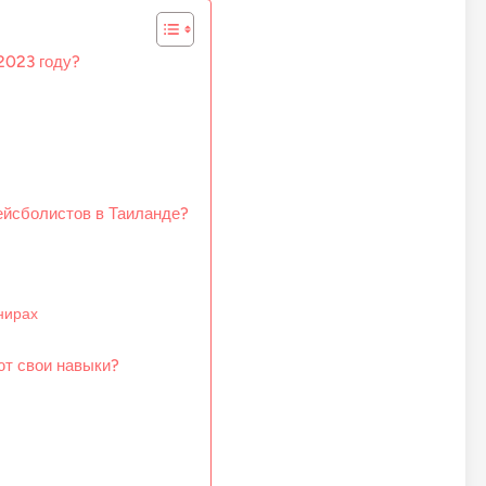
2023 году?
ейсболистов в Таиланде?
нирах
ют свои навыки?