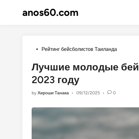
Skip
anos60.com
to
content
Posted
Рейтинг бейсболистов Таиланда
in
Лучшие молодые бей
2023 году
by
Хироши Танака
•
09/12/2025
•
0