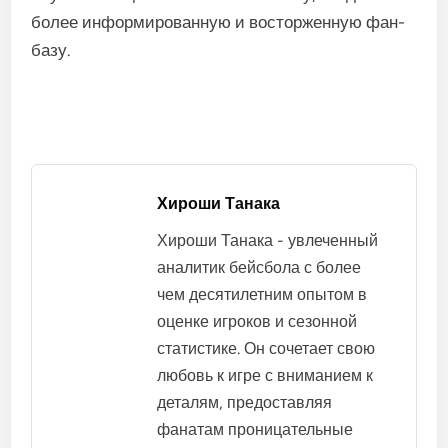
Местные фанаты, семьи и бизнесы часто
объединяются вокруг своих команд, создавая
чувство гордости и принадлежности. Эта
вовлеченность очевидна в посещаемости игр,
участии в мероприятиях и спонсорстве, которые
помогают финансово поддерживать клубы.
Более того, инициативы сообщества, такие как
бейсбольные фестивали и школьные
программы, способствуют популяризации
спорта и поощряют участие с раннего возраста.
Эти мероприятия не только развлекают, но и
обучают общественность бейсболу, создавая
более информированную и восторженную фан-
базу.