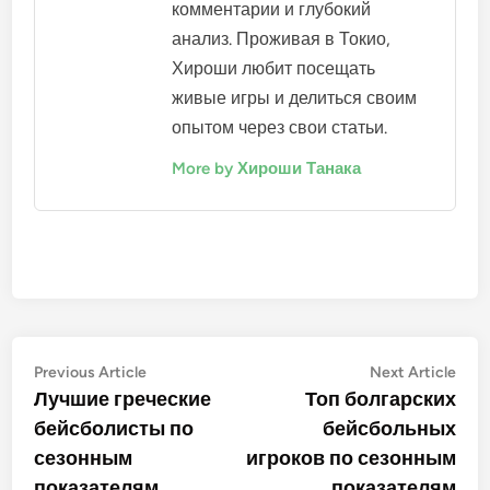
Хироши Танака
Хироши Танака - увлеченный
аналитик бейсбола с более
чем десятилетним опытом в
оценке игроков и сезонной
статистике. Он сочетает свою
любовь к игре с вниманием к
деталям, предоставляя
фанатам проницательные
комментарии и глубокий
анализ. Проживая в Токио,
Хироши любит посещать