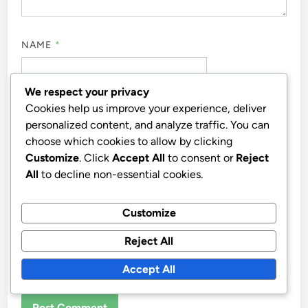
Leave a Reply
Your email address will not be published.
Required fields
are marked
*
We respect your privacy
Cookies help us improve your experience, deliver
COMMENT
*
personalized content, and analyze traffic. You can
choose which cookies to allow by clicking
Customize
. Click
Accept All
to consent or
Reject
All
to decline non-essential cookies.
Customize
Reject All
Accept All
NAME
*