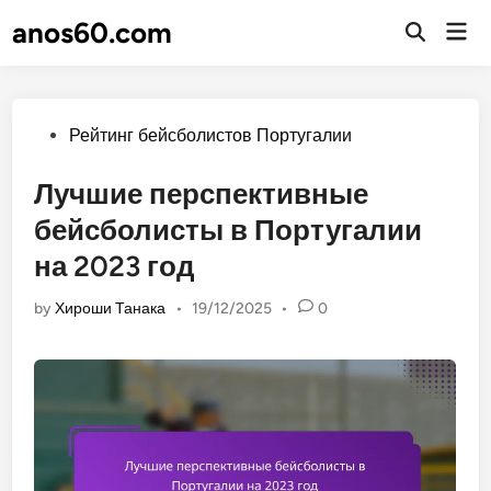
Skip
anos60.com
Mai
to
Open
Men
Search
content
Posted
Рейтинг бейсболистов Португалии
in
Лучшие перспективные
бейсболисты в Португалии
на 2023 год
by
Хироши Танака
•
19/12/2025
•
0