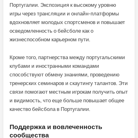
Многие молодежные программы также
подчеркивают инклюзивность, стремясь
привлечь детей из различных слоев общества.
Предоставляя доступные взносы за участие и
инициативы по взаимодействию с
сообществом, эти программы помогают
расширить базу будущих игроков и фанатов.
Влияние международных лиг
Влияние международных бейсбольных лиг,
особенно Главной лиги бейсбола (MLB), сыграло
решающую роль в популяризации спорта в
Португалии. Экспозиция к высокому уровню
игры через трансляции и онлайн-платформы
вдохновляет молодых спортсменов и повышает