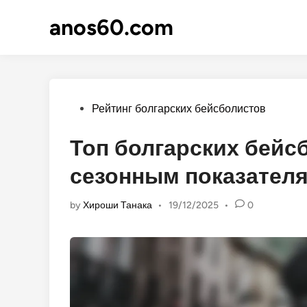
Skip
anos60.com
to
content
Posted
Рейтинг болгарских бейсболистов
in
Топ болгарских бейс
сезонным показател
by
Хироши Танака
•
19/12/2025
•
0