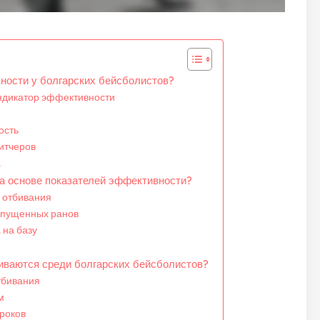
ности у болгарских бейсболистов?
индикатор эффективности
ость
итчеров
а
а основе показателей эффективности?
 отбивания
опущенных ранов
 на базу
иваются среди болгарских бейсболистов?
тбивания
м
гроков