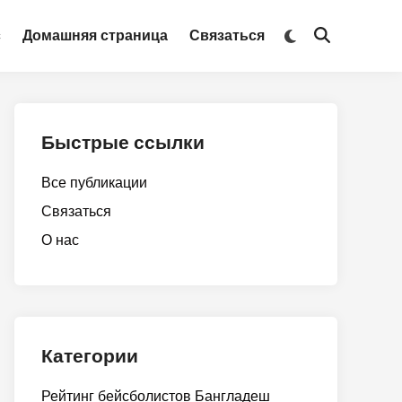
Switch
с
Домашняя страница
Связаться
Open
to
Search
dark
mode
Быстрые ссылки
Все публикации
Связаться
О нас
Категории
Рейтинг бейсболистов Бангладеш