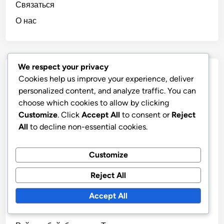
Связаться
О нас
We respect your privacy
Категории
Cookies help us improve your experience, deliver
personalized content, and analyze traffic. You can
Рейтинг бейсболистов Бангладеш
choose which cookies to allow by clicking
Рейтинг бейсболистов Венгрии
Customize
. Click
Accept All
to consent or
Reject
All
to decline non-essential cookies.
Рейтинг бейсболистов Вьетнама
Рейтинг бейсболистов Германии
Customize
Рейтинг бейсболистов Израиля
Reject All
Рейтинг бейсболистов Индии
Рейтинг бейсболистов Индонезии
Accept All
Рейтинг бейсболистов США