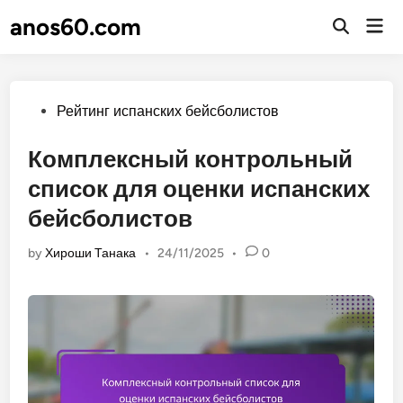
Skip
anos60.com
Mai
to
Open
Men
Search
content
Posted
Рейтинг испанских бейсболистов
in
Комплексный контрольный
список для оценки испанских
бейсболистов
by
Хироши Танака
•
24/11/2025
•
0