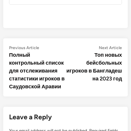
Post
Previous
Nex
Previous Article
Next Article
article:
artic
Полный
Топ новых
navigation
контрольный список
бейсбольных
для отслеживания
игроков в Бангладеш
статистики игроков в
на 2023 год
Саудовской Аравии
Leave a Reply
Your email address will not be published.
Required fields