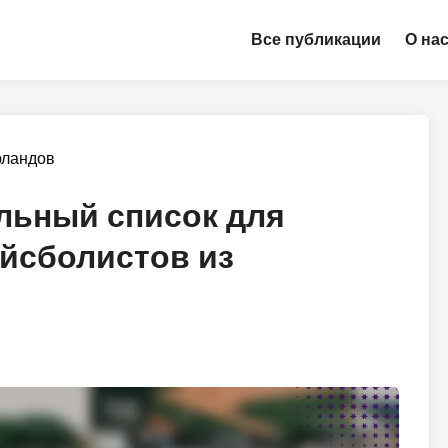
Все публикации
О на
рландов
льный список для
ейсболистов из