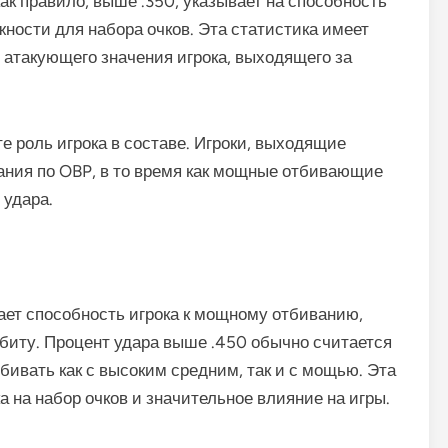
ак правило, выше .350, указывает на способность
жности для набора очков. Эта статистика имеет
атакующего значения игрока, выходящего за
 роль игрока в составе. Игроки, выходящие
ания по OBP, в то время как мощные отбивающие
 удара.
ает способность игрока к мощному отбиванию,
 биту. Процент удара выше .450 обычно считается
тбивать как с высоким средним, так и с мощью. Эта
а на набор очков и значительное влияние на игры.