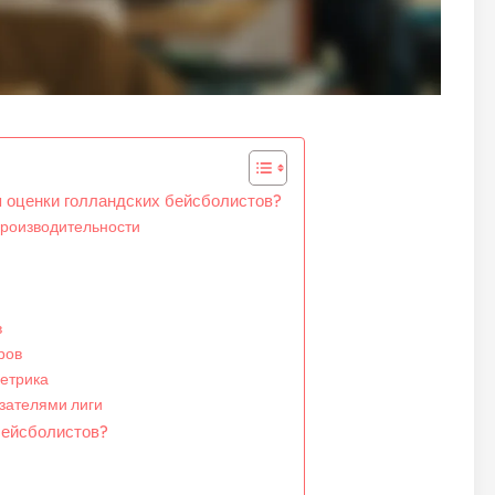
я оценки голландских бейсболистов?
производительности
в
ров
етрика
азателями лиги
бейсболистов?