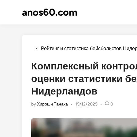
Skip
anos60.com
to
content
Posted
Рейтинг и статистика бейсболистов Ниде
in
Комплексный контро
оценки статистики б
Нидерландов
by
Хироши Танака
•
15/12/2025
•
0