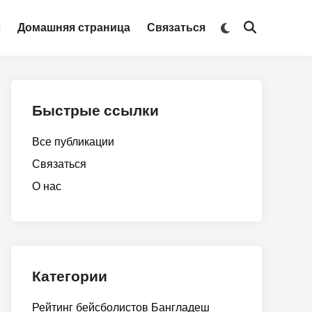
Switch
с
Домашняя страница
Связаться
Open
to
Search
dark
mode
Быстрые ссылки
Все публикации
Связаться
О нас
Категории
Рейтинг бейсболистов Бангладеш